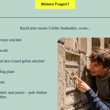
Weitere Fragen?
Bucht jetzt unsere Görlitz Stadtrallye, wenn...
decken möchtet
 wollt
auf den Grund gehen möchtet
lug plant
önnt
ktiv statt passiv – jede Station
äher.