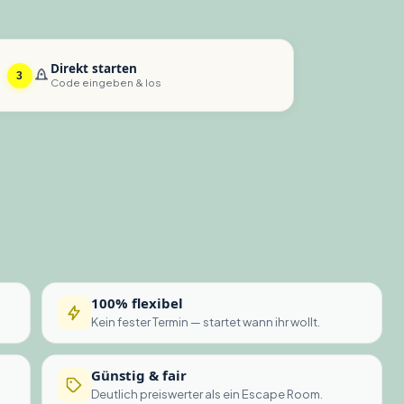
Direkt starten
3
Code eingeben & los
100% flexibel
Kein fester Termin — startet wann ihr wollt.
Günstig & fair
Deutlich preiswerter als ein Escape Room.