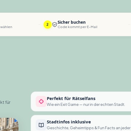
Sicher buchen
2
 wählen
Code kommt per E-Mail
Perfekt für Rätselfans
kt für
Wie ein Exit Game — nur in der echten Stadt.
Stadtinfos inklusive
Geschichte, Geheimtipps & Fun Facts an jeder