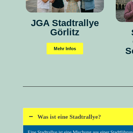
JGA Stadtrallye
Görlitz
S
Mehr Infos
Was ist eine Stadtrallye?
Eine Stadtrallye ist eine Mischung aus einer Stadtführun