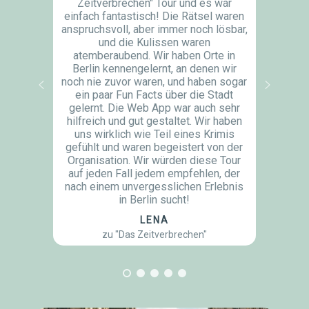
Zeitverbrechen" Tour und es war
Ich hab
einfach fantastisch! Die Rätsel waren
meine
anspruchsvoll, aber immer noch lösbar,
hatten 
und die Kulissen waren
heraus
atemberaubend. Wir haben Orte in
n
Berlin kennengelernt, an denen wir
verschi
noch nie zuvor waren, und haben sogar
ausgew
ein paar Fun Facts über die Stadt
besuch
gelernt. Die Web App war auch sehr
hätten.
hilfreich und gut gestaltet. Wir haben
die 
uns wirklich wie Teil eines Krimis
gemac
gefühlt und waren begeistert von der
Ermittle
Organisation. Wir würden diese Tour
einen
auf jeden Fall jedem empfehlen, der
waren v
nach einem unvergesslichen Erlebnis
und k
in Berlin sucht!
LENA
zu "Das Zeitverbrechen"