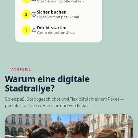
Stadt & Teamgröße wählen
Sicher buchen
2
Code kommt per E-Mail
Direkt starten
3
Code eingeben & los
VORTEILE
Warum eine
digitale
Stadtrallye
?
Spielspaß, Stadtgeschichte und Flexibilität in einem Paket —
perfekt für Teams, Familien und Entdecker.