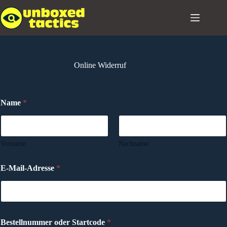
Zum
Inhalt
springen
Online Widerruf
Name
*
Vorname
Nachname
*
E-Mail-Adresse
*
E
-
M
a
i
l
Bestellnummer oder Startcode
*