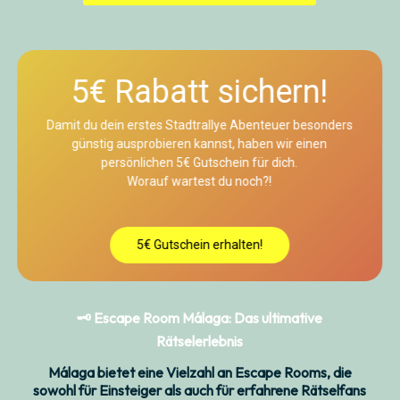
5€ Rabatt sichern!
Damit du dein erstes Stadtrallye Abenteuer besonders
günstig ausprobieren kannst, haben wir einen
persönlichen 5€ Gutschein für dich.
Worauf wartest du noch?!
5€ Gutschein erhalten!
🗝️
Escape Room Málaga: Das ultimative
Rätselerlebnis
Málaga bietet eine Vielzahl an Escape Rooms, die
sowohl für Einsteiger als auch für erfahrene Rätselfans