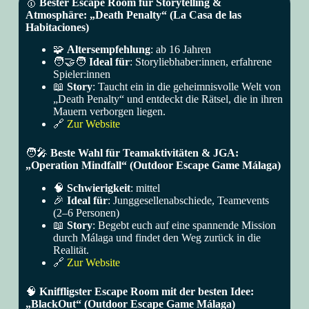
🥇
Bester Escape Room für Storytelling &
Atmosphäre: „Death Penalty“ (La Casa de las
Habitaciones)
🧩
Altersempfehlung
: ab 16 Jahren
🧑‍🤝‍🧑
Ideal für
: Storyliebhaber:innen, erfahrene
Spieler:innen
📖
Story
: Taucht ein in die geheimnisvolle Welt von
„Death Penalty“ und entdeckt die Rätsel, die in ihren
Mauern verborgen liegen.
🔗
Zur Website
🧑‍🎤
Beste Wahl für Teamaktivitäten & JGA:
„Operation Mindfall“ (Outdoor Escape Game Málaga)
🧠
Schwierigkeit
: mittel
🎉
Ideal für
: Junggesellenabschiede, Teamevents
(2–6 Personen)
📖
Story
: Begebt euch auf eine spannende Mission
durch Málaga und findet den Weg zurück in die
Realität.
🔗
Zur Website
🧠
Kniffligster Escape Room mit der besten Idee:
„BlackOut“ (Outdoor Escape Game Málaga)