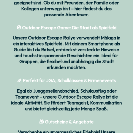
geeignet sind. Ob du mit Freunden, der Familie oder
Kollegen unterwegs bist – hier findest du das
passende Abenteuer.
🧭
Outdoor Escape Game: Die Stadt als Spielfeld
Unsere Outdoor Escape Rallye verwandelt Málaga in
ein interaktives Spielfeld. Mit deinem Smartphone als
Guide löst du Rätsel, entdeckst versteckte Hinweise
und tauchst in spannende Geschichten ein. Ideal für
Gruppen, die flexibel und unabhängig die Stadt
erkunden möchten.
🎉
Perfekt für JGA, Schulklassen & Firmenevents
Egal ob Junggesellenabschied, Schulausflug oder
Teamevent – unsere Outdoor Escape Rallye ist die
ideale Aktivität. Sie fördert Teamgeist, Kommunikation
und bietet gleichzeitig jede Menge Spaß.
🎁
Gutscheine & Angebote
Verschenke ein unvergessliches Erlebnis! Unsere