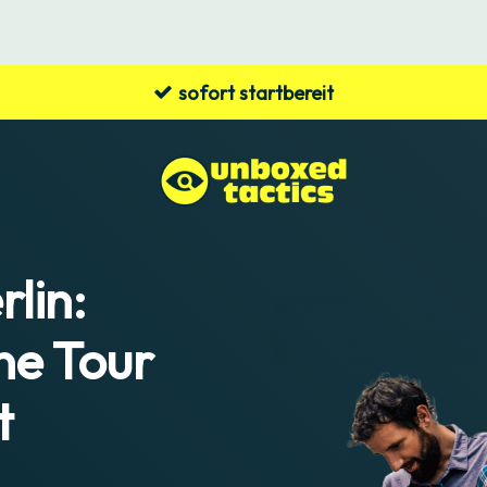
sofort startbereit
lin:
e Tour
t