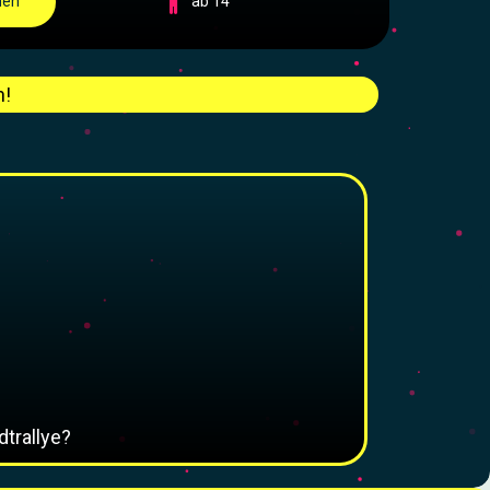
hen
ab 14
n!
dtrallye?