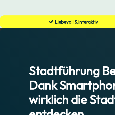
Zum
Inhalt
springen
Liebevoll & interaktiv
Stadtführung Ber
Dank Smartphon
wirklich die Stad
entdecken